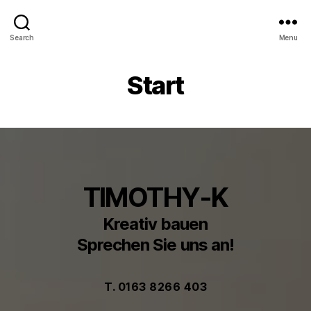
Search
Menu
Start
TIMOTHY-K
Kreativ bauen
Sprechen Sie uns an!
T. 0163 8266 403