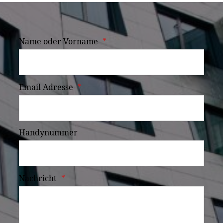
Name oder Vorname
*
Email Adresse
*
Handynummer
Nachricht
*